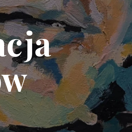
acja
ów