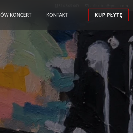
514 646 443
zulicki.inc@gmail.com
ÓW KONCERT
KONTAKT
KUP PŁYTĘ