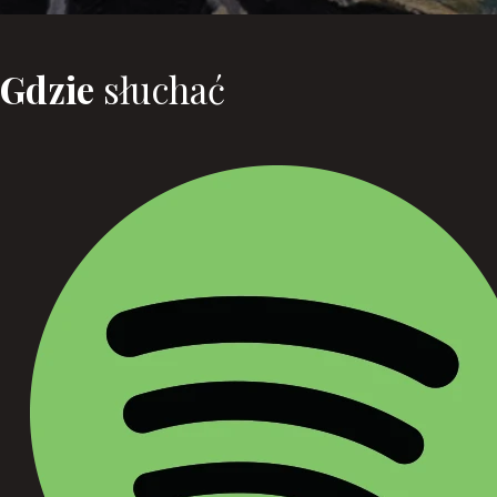
Gdzie
słuchać