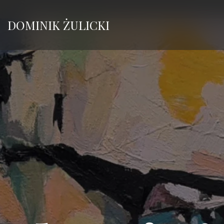
DOMINIK ŻULICKI