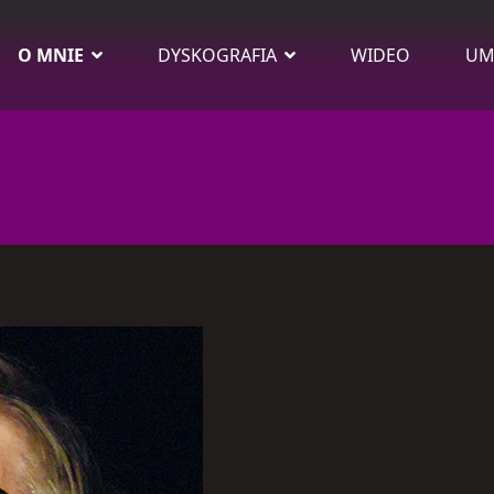
O MNIE
DYSKOGRAFIA
WIDEO
UM