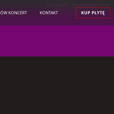
514 646 443
zulicki.inc@gmail.com
ÓW KONCERT
KONTAKT
KUP PŁYTĘ