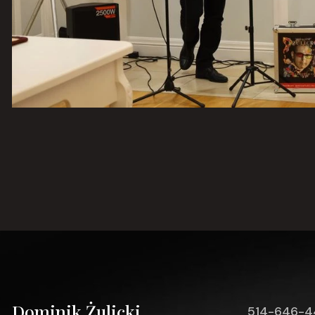
Dominik Żulicki
514-646-4