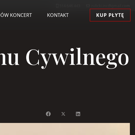
514 646 443
zulicki.inc@gmail.com
ÓW KONCERT
KONTAKT
KUP PŁYTĘ
anu Cywilnego