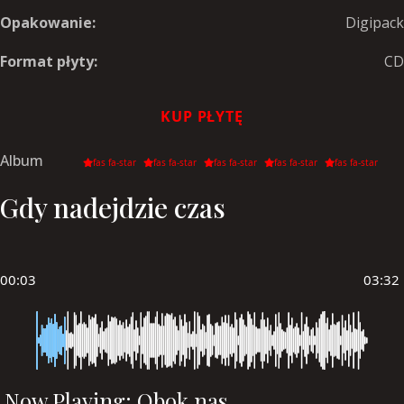
Opakowanie:
Digipack
Format płyty:
CD
KUP PŁYTĘ
Album
fas fa-star
fas fa-star
fas fa-star
fas fa-star
fas fa-star
Gdy nadejdzie czas
00:03
03:32
Now Playing: Obok nas