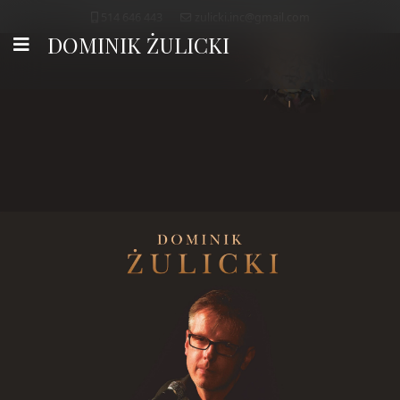
514 646 443
zulicki.inc@gmail.com
DOMINIK ŻULICKI